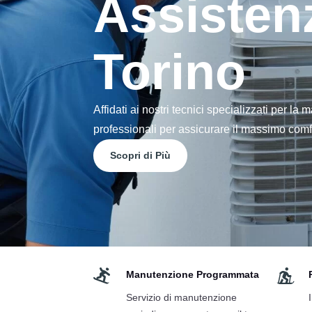
Assisten
Torino
Affidati ai nostri tecnici specializzati per l
professionali per assicurare il massimo comfor
Scopri di Più


Manutenzione Programmata
Servizio di manutenzione