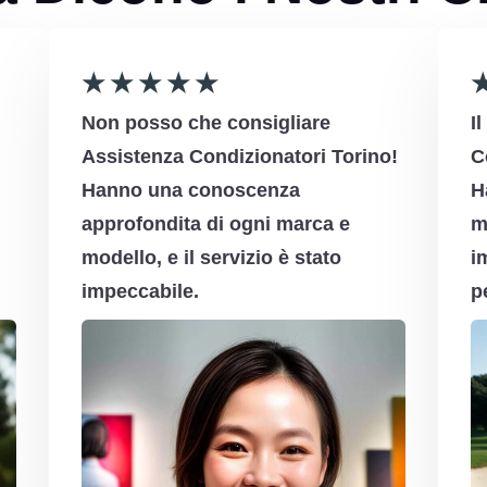
★
★
★
★
★
Non posso che consigliare
I
Assistenza Condizionatori Torino!
C
Hanno una conoscenza
H
approfondita di ogni marca e
m
modello, e il servizio è stato
i
impeccabile.
p